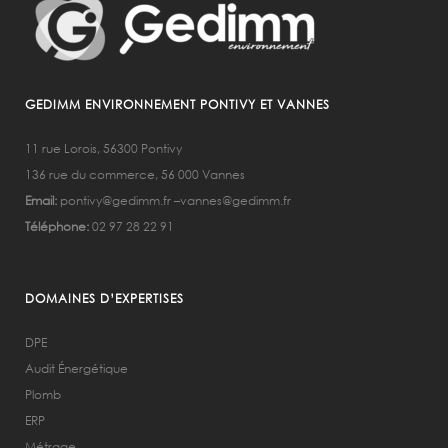
GEDIMM ENVIRONNEMENT PONTIVY ET VANNES
11 rue Lorois, 56300 Pontivy
136 rue du commerce, 56 000 Vannes
Email:
pontivy@gedimm.fr –
vannes@gedimm.fr
Téléphone:
02 97 28 22 91
DOMAINES D’EXPERTISES
DPE
Audit Énergétique
Plomb
ERP
Métrage