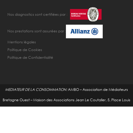
Nos diagnostics sont certifiées par :
Nos prestations sont assurées par :
Mentions légales
Politique de Cookies
Politique de Confidentialité
MEDIATEUR DE LA CONSOMMATION:
AMBO – Association de Médiateurs
Bretagne Ouest – Maison des Associations Jean Le Coutaller, 5, Place Louis
Bonneaud 56100 LORIENT
;
Formulaire Médiation Consommation
Copyright 2020 GEDIMM Environnement, Tous droits réservés
Créé par
LVS2, Agence de Marketing Digital