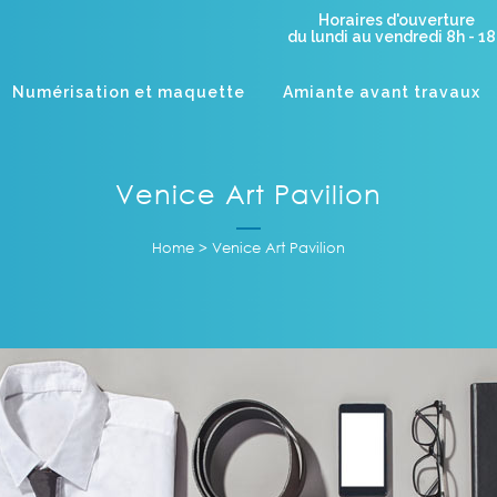
Horaires d'ouverture
du lundi au vendredi 8h - 1
Numérisation et maquette
Amiante avant travaux
Venice Art Pavilion
Home
>
Venice Art Pavilion