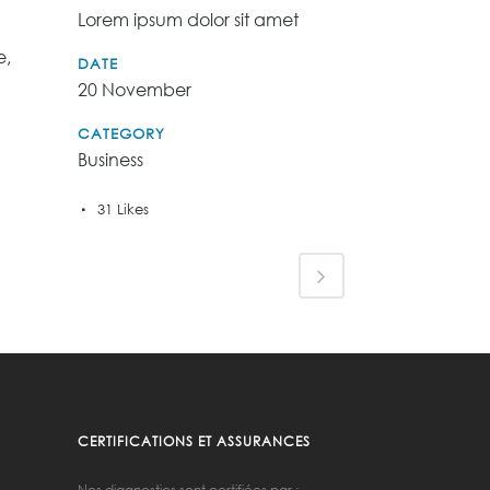
Lorem ipsum dolor sit amet
e,
DATE
20 November
CATEGORY
Business
31
Likes
CERTIFICATIONS ET ASSURANCES
Nos diagnostics sont certifiées par :