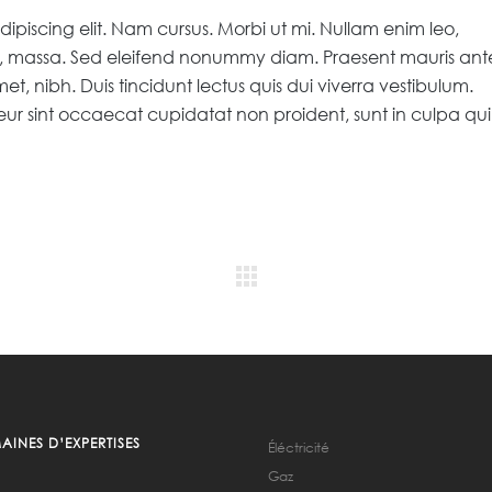
ipiscing elit. Nam cursus. Morbi ut mi. Nullam enim leo,
s, massa. Sed eleifend nonummy diam. Praesent mauris ant
, nibh. Duis tincidunt lectus quis dui viverra vestibulum.
ur sint occaecat cupidatat non proident, sunt in culpa qui
INES D’EXPERTISES
Éléctricité
Gaz